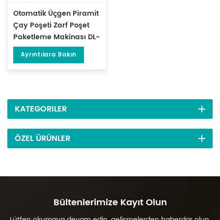
Otomatik Üçgen Piramit
Çay Poşeti Zarf Poşet
Paketleme Makinası DL-
SJB-4CW
Ayrıntılara Bakın
KATEGORILER
ÖZEL ÜRÜNLER
Bültenlerimize Kayıt Olun
Lütfen okumaya devam edin, gelişmelerden haberdar olun,