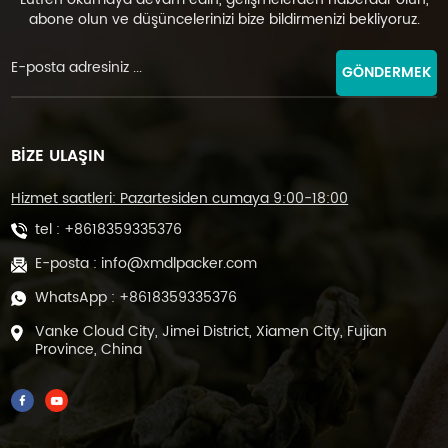
abone olun ve düşüncelerinizi bize bildirmenizi bekliyoruz.
GÖNDERMEK
BİZE ULAŞIN
Hizmet saatleri: Pazartesiden cumaya 9:00-18:00
tel :
+8618359335376
E-posta :
info@xmdlpacker.com
WhatsApp :
+8618359335376
Vanke Cloud City, Jimei District, Xiamen City, Fujian
Province, China