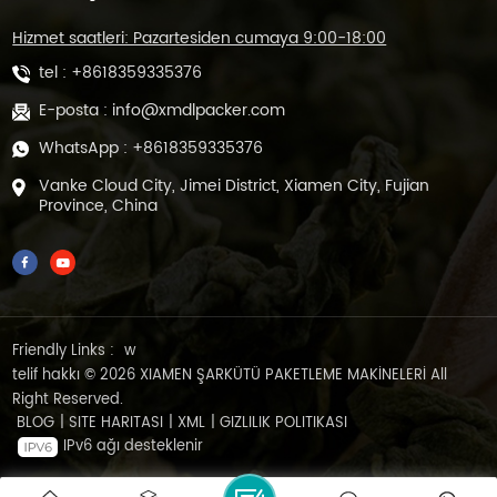
Hizmet saatleri: Pazartesiden cumaya 9:00-18:00
tel :
+8618359335376
E-posta :
info@xmdlpacker.com
WhatsApp :
+8618359335376
Vanke Cloud City, Jimei District, Xiamen City, Fujian
Province, China
Friendly Links :
w
telif hakkı © 2026 XIAMEN ŞARKÜTÜ PAKETLEME MAKİNELERİ All
Right Reserved.
BLOG
|
SITE HARITASI
|
XML
|
GIZLILIK POLITIKASI
IPv6 ağı desteklenir