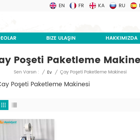
EN
FR
KA
RU
DEOLAR
BIZE ULAŞIN
HAKKIMIZDA
ay Poşeti Paketleme Makine
Çay Poşeti Paketleme Makinesi
Sen Varsın :
/
Ev
/
Çay Poşeti Paketleme Makinesi