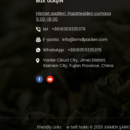
BİZE ULAŞIN
Kesme Makinesi ve
Isıyla Daralan Tünel
Paketleme Makinesi
Hizmet saatleri: Pazartesiden cumaya
DL-450L&DL-BSB-
9:00-18:00
4020
Otomatik POF Film
tel :
+8618359335376
Isıyla kesme ve
yapıştırma Makinesi
E-posta :
info@xmdlpacker.com
DL-450L
WhatsApp :
+8618359335376
500 gram Hazır Yeşil
Vanke Cloud City, Jimei District,
Gevşek Yaprak Çay
Xiamen City, Fujian Province, China
Dolum Mühür
Paketleme Makinesi
DL-DBZ-500
1-25 gram Otomatik
Vakumlu Çay
Paketleme Makinası
Hazır Çantalar için
ML-DZX-2S-818A
Friendly Links :
w
telif hakkı © 2026 XIAMEN ŞARK