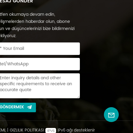
ESAJ GÖNDER
tfen okumaya devam edin,
lişmelerden haberdar olun, abone
un ve düşüncelerinizi bize bildirmenizi
kliyoruz.
GÖNDERMEK
XML
|
GIZLILIK POLITIKASI
IPv6 ağı desteklenir