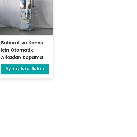
Baharat ve Kahve
için Otomatik
Arkadan Kapama
Gıda Paketleme
Ayrıntılara Bakın
Makinesi DL-XBF-D