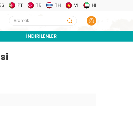
ES
PT
TR
TH
VI
HI
İNDIRILENLER
si