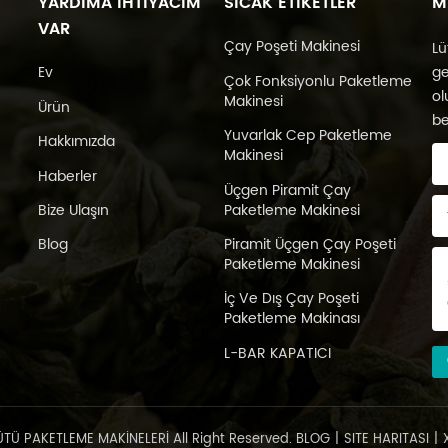
YARDIMA IHTIYACIM
SICAK ETIKETLER
M
VAR
Çay Poşeti Makinesi
Lü
Ev
ge
Çok Fonksiyonlu Paketleme
ol
Makinesi
Ürün
be
Yuvarlak Cep Paketleme
Hakkımızda
Makinesi
Haberler
Üçgen Piramit Çay
Paketleme Makinesi
Bize Ulaşın
Piramit Üçgen Çay Poşeti
Blog
Paketleme Makinesi
İç Ve Dış Çay Poşeti
Paketleme Makinası
L-BAR KAPATICI
ÜTÜ PAKETLEME MAKİNELERİ All Right Reserved.
BLOG
|
SITE HARITASI
|