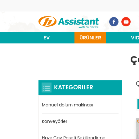
EV
ÜRÜNLER
VI
Ç
KATEGORILER
Manuel dolum makinası
Konveyörler
Hazır Çay Poşeti Şekillendirme